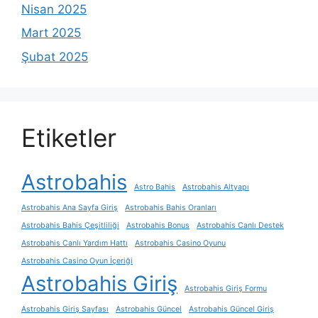
Nisan 2025
Mart 2025
Şubat 2025
Etiketler
Astrobahis
Astro Bahis
Astrobahis Altyapı
Astrobahis Ana Sayfa Giriş
Astrobahis Bahis Oranları
Astrobahis Bahis Çeşitliliği
Astrobahis Bonus
Astrobahis Canlı Destek
Astrobahis Canlı Yardım Hattı
Astrobahis Casino Oyunu
Astrobahis Casino Oyun İçeriği
Astrobahis Giriş
Astrobahis Giriş Formu
Astrobahis Giriş Sayfası
Astrobahis Güncel
Astrobahis Güncel Giriş