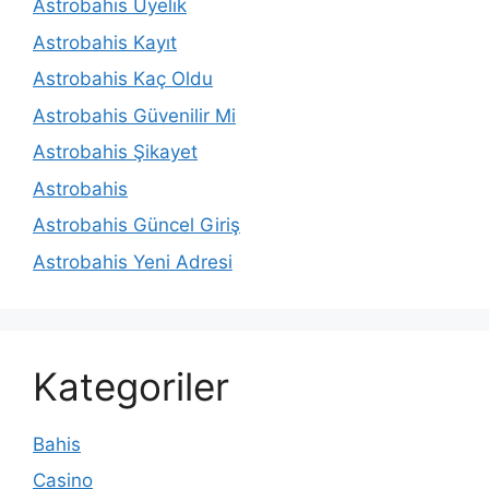
Astrobahis Üyelik
Astrobahis Kayıt
Astrobahis Kaç Oldu
Astrobahis Güvenilir Mi
Astrobahis Şikayet
Astrobahis
Astrobahis Güncel Giriş
Astrobahis Yeni Adresi
Kategoriler
Bahis
Casino