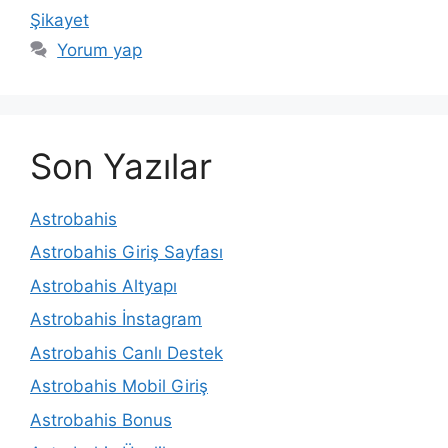
Şikayet
Yorum yap
Son Yazılar
Astrobahis
Astrobahis Giriş Sayfası
Astrobahis Altyapı
Astrobahis İnstagram
Astrobahis Canlı Destek
Astrobahis Mobil Giriş
Astrobahis Bonus