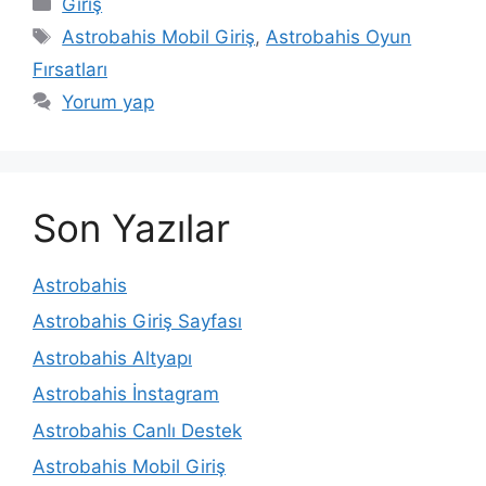
Giriş
Etiketler
Astrobahis Mobil Giriş
,
Astrobahis Oyun
Fırsatları
Yorum yap
Son Yazılar
Astrobahis
Astrobahis Giriş Sayfası
Astrobahis Altyapı
Astrobahis İnstagram
Astrobahis Canlı Destek
Astrobahis Mobil Giriş