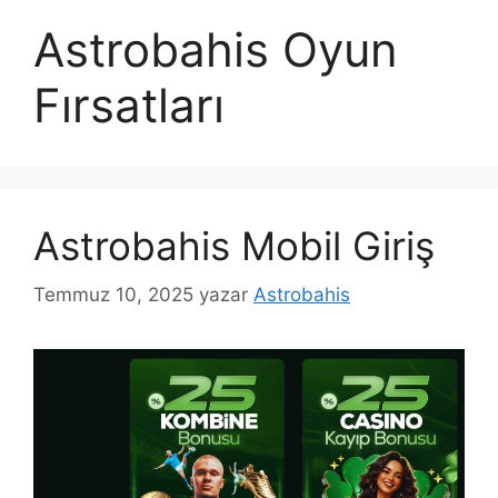
Astrobahis Oyun
Fırsatları
Astrobahis Mobil Giriş
Temmuz 10, 2025
yazar
Astrobahis