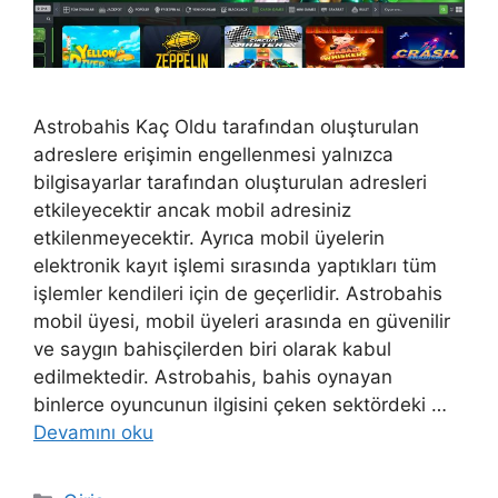
Astrobahis Kaç Oldu tarafından oluşturulan
adreslere erişimin engellenmesi yalnızca
bilgisayarlar tarafından oluşturulan adresleri
etkileyecektir ancak mobil adresiniz
etkilenmeyecektir. Ayrıca mobil üyelerin
elektronik kayıt işlemi sırasında yaptıkları tüm
işlemler kendileri için de geçerlidir. Astrobahis
mobil üyesi, mobil üyeleri arasında en güvenilir
ve saygın bahisçilerden biri olarak kabul
edilmektedir. Astrobahis, bahis oynayan
binlerce oyuncunun ilgisini çeken sektördeki …
Devamını oku
Kategoriler