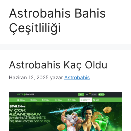
Astrobahis Bahis
Çeşitliliği
Astrobahis Kaç Oldu
Haziran 12, 2025
yazar
Astrobahis