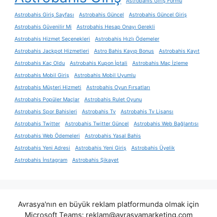
Astrobahis Giriş Formu
Astrobahis Giriş Sayfası
Astrobahis Güncel
Astrobahis Güncel Giriş
Astrobahis Güvenilir Mi
Astrobahis Hesap Onayı Gerekli
Astrobahis Hizmet Seçenekleri
Astrobahis Hızlı Ödemeler
Astrobahis Jackpot Hizmetleri
Astro Bahis Kayıp Bonus
Astrobahis Kayıt
Astrobahis Kaç Oldu
Astrobahis Kupon İptali
Astrobahis Maç İzleme
Astrobahis Mobil Giriş
Astrobahis Mobil Uyumlu
Astrobahis Müşteri Hizmeti
Astrobahis Oyun Fırsatları
Astrobahis Popüler Maçlar
Astrobahis Rulet Oyunu
Astrobahis Spor Bahisleri
Astrobahis Tv
Astrobahis Tv Lisansı
Astrobahis Twitter
Astrobahis Twitter Güncel
Astrobahis Web Bağlantısı
Astrobahis Web Ödemeleri
Astrobahis Yasal Bahis
Astrobahis Yeni Adresi
Astrobahis Yeni Giriş
Astrobahis Üyelik
Astrobahis İnstagram
Astrobahis Şikayet
Avrasya'nın en büyük reklam platformunda olmak için
Microsoft Teams:
reklam@avrasyamarketing.com