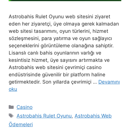
Astrobahis Rulet Oyunu web sitesini ziyaret
eden her ziyaretçi, üye olmaya gerek kalmadan
web sitesi tasarımını, oyun türlerini, hizmet
sözleşmesini, para yatırma ve oyun sağlayıcı
seçeneklerini görüntüleme olanağına sahiptir.
Lisanslı canlı bahis oyunlarının varlığı ve
kesintisiz hizmet, üye sayısını artırmakta ve
Astrobahis web sitesini çevrimiçi casino
endüstrisinde güvenilir bir platform haline
getirmektedir. Son yıllarda çevrimiçi …
Devamını
oku
Kategoriler
Casino
Etiketler
Astrobahis Rulet Oyunu
,
Astrobahis Web
Ödemeleri