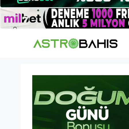
İçeriğe
atla